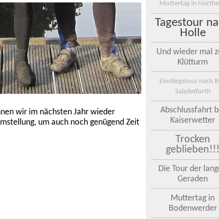
Muttertag in North
Tagestour n
Holle
Und wieder mal 
Klütturm
Einstiegstour nach 
Salzdetfurth
Abschlussfahrt b
nnen wir im nächsten Jahr wieder
Kaiserwetter
tumstellung, um auch noch genügend Zeit
Trocken
geblieben!!
Die Tour der lan
Geraden
Muttertag in
Bodenwerder