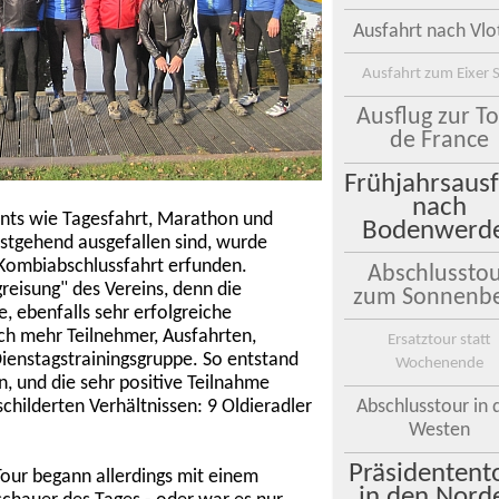
Ausfahrt nach Vlo
Ausfahrt zum Eixer 
Ausflug zur T
de France
Frühjahrsausf
nach
ents wie Tagesfahrt, Marathon und
Bodenwerd
estgehend ausgefallen sind, wurde
. Kombiabschlussfahrt erfunden.
Abschlussto
greisung" des Vereins, denn die
zum Sonnenb
, ebenfalls sehr erfolgreiche
ch mehr Teilnehmer, Ausfahrten,
Ersatztour statt
 Dienstagstrainingsgruppe. So entstand
Wochenende
, und die sehr positive Teilnahme
Abschlusstour in 
hilderten Verhältnissen: 9 Oldieradler
Westen
Präsidentent
Tour begann allerdings mit einem
in den Nord