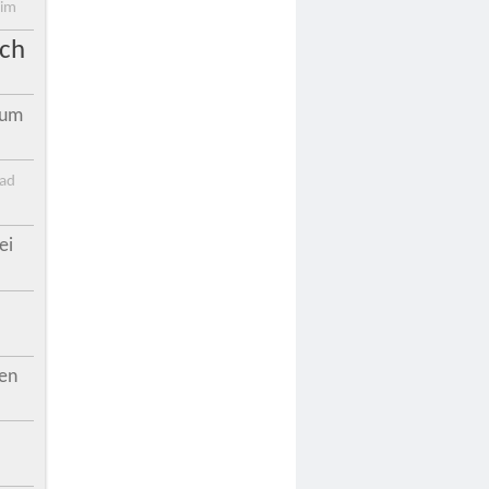
eim
ach
zum
Bad
ei
!
gen