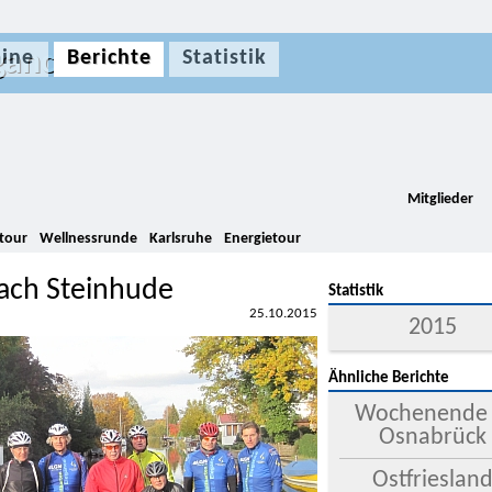
gance
ine
Berichte
Statistik
Mitglieder
tour
Wellnessrunde
Karlsruhe
Energietour
ach Steinhude
Statistik
25.10.2015
2015
Ähnliche Berichte
Wochenende 
Osnabrück
Ostfrieslan