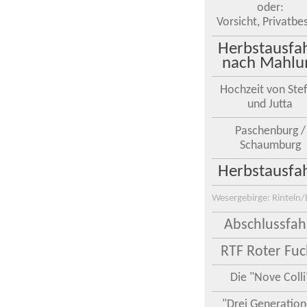
oder:
Vorsicht, Privatbes
Herbstausfa
nach Mahl
Hochzeit von Ste
und Jutta
Paschenburg /
Schaumburg
Herbstausfa
Wesergebirge: Rinteln/
Abschlussfah
RTF Roter Fuc
Die "Nove Colli
"Drei Generatio