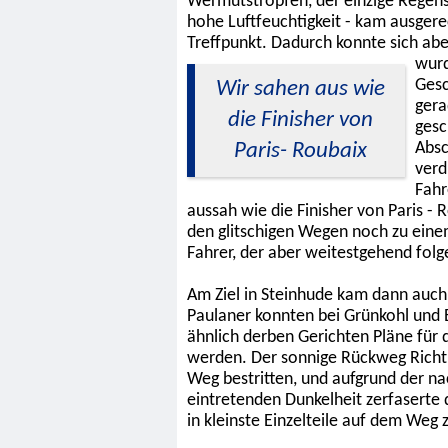
Wermutstropfen, der einzige Regens
hohe Luftfeuchtigkeit - kam ausger
Treffpunkt. Dadurch konnte sich abe
wur
Gesc
Wir sahen aus wie
gera
die Finisher von
gesc
Paris- Roubaix
Absc
verd
Fahr
aussah wie die Finisher von Paris -
den glitschigen Wegen noch zu ein
Fahrer, der aber weitestgehend folge
Am Ziel in Steinhude kam dann auch
Paulaner konnten bei Grünkohl und 
ähnlich derben Gerichten Pläne fü
werden. Der sonnige Rückweg Rich
Weg bestritten, und aufgrund der na
eintretenden Dunkelheit zerfaserte 
in kleinste Einzelteile auf dem Weg 