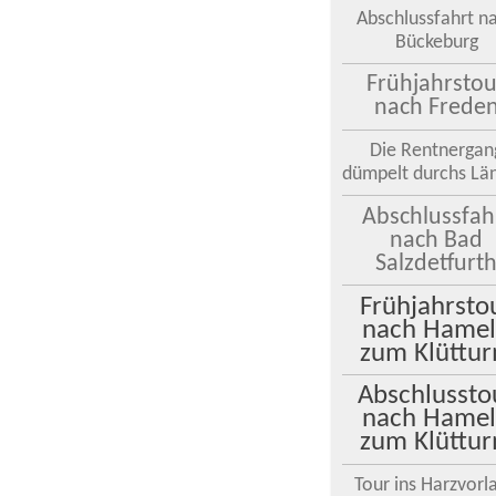
Abschlussfahrt n
Bückeburg
Frühjahrstou
nach Frede
Die Rentnergan
dümpelt durchs Lä
Abschlussfah
nach Bad
Salzdetfurt
Frühjahrsto
nach Hame
zum Klüttu
Abschlussto
nach Hame
zum Klüttu
Tour ins Harzvorl