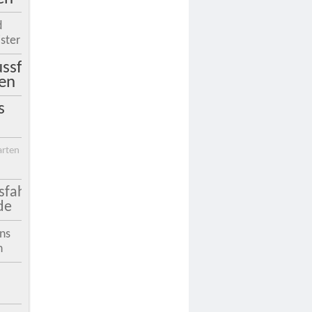
d
ster
ssfahrt
en
s
arten
sfahrt
de
ins
n