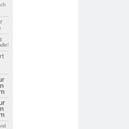
ach
r
n
g
ndle!
rt
h
ur
ln
rm
ur
ln
rm
and