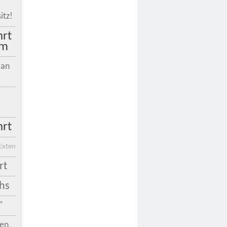
itz!
hrt
um
fan
hrt
Exten
rt
hs
"
nen