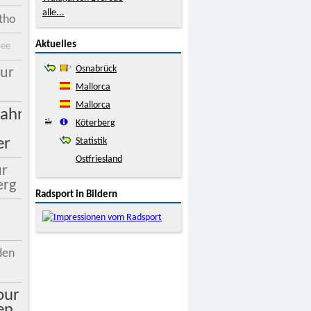
alle...
tho
Aktuelles
See
Osnabrück
our
Mallorca
Mallorca
ahrt
Köterberg
er
Statistik
Ostfriesland
ur
erg
Radsport in Bildern
den
our
en