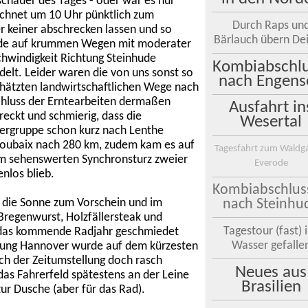
chauer des Tages - oder war es nur
echnet um 10 Uhr pünktlich zum
Durch Raps un
r keiner abschrecken lassen und so
Bärlauch übern Dei
de auf krummen
Wegen mit moderater
hwindigkeit Richtung Steinhude
Kombiabschlu
delt. Leider waren die von uns sonst so
nach Engens
hätzten landwirtschaftlichen Wege nach
hluss der Erntearbeiten dermaßen
Ausfahrt in
reckt und schmierig, dass die
Wesertal
ergruppe schon kurz nach Lenthe
 Roubaix nach 280 km, zudem kam es auf
Tagesfahrt zum Waldg
em sehenswerten Synchronsturz zweier
Everode
nlos blieb.
Kombiabschlus
 die Sonne zum Vorschein und im
nach Steinhu
Bregenwurst, Holzfällersteak und
Tagestour (fast) 
r das kommende Radjahr geschmiedet
Wasser gefalle
tung Hannover wurde auf dem kürzesten
ch der Zeitumstellung doch rasch
Neues aus
das Fahrerfeld spätestens an der Leine
Brasilien
zur Dusche (aber für das Rad).