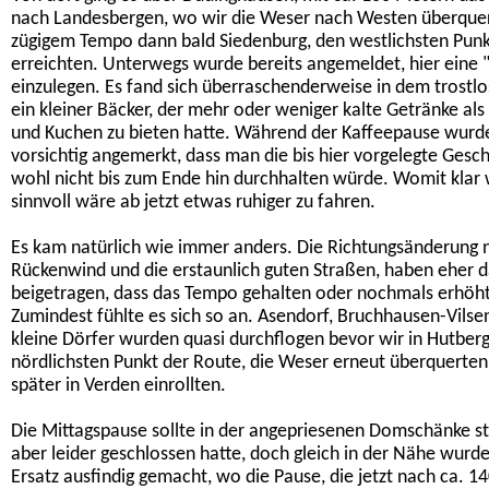
nach Landesbergen, wo wir die Weser nach Westen überque
zügigem Tempo dann bald Siedenburg, den westlichsten Punk
erreichten. Unterwegs wurde bereits angemeldet, hier eine 
einzulegen. Es fand sich überraschenderweise in dem trostl
ein kleiner Bäcker, der mehr oder weniger kalte Getränke als
und Kuchen zu bieten hatte. Während der Kaffeepause wurd
vorsichtig angemerkt, dass man die bis hier vorgelegte Gesch
wohl nicht bis zum Ende hin durchhalten würde. Womit klar 
sinnvoll wäre ab jetzt etwas ruhiger zu fahren.
Es kam natürlich wie immer anders. Die Richtungsänderung 
Rückenwind und die erstaunlich guten Straßen, haben eher 
beigetragen, dass das Tempo gehalten oder nochmals erhöh
Zumindest fühlte es sich so an. Asendorf, Bruchhausen-Vilse
kleine Dörfer wurden quasi durchflogen bevor wir in Hutber
nördlichsten Punkt der Route, die Weser erneut überquerten
später in Verden einrollten.
Die Mittagspause sollte in der angepriesenen Domschänke sta
aber leider geschlossen hatte, doch gleich in der Nähe wurde
Ersatz ausfindig gemacht, wo die Pause, die jetzt nach ca. 1