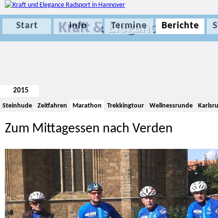
Kraft &
Elegance
Start
Info
Termine
Berichte
S
2015
Steinhude
Zeitfahren
Marathon
Trekkingtour
Wellnessrunde
Karlsr
Zum Mittagessen nach Verden