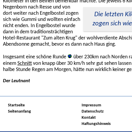
Kilometer in den Beinen bemerkbar machte.
Die jeweils 6 K
Negenborn nach Resse und von
dort weiter nach Engelbostel zogen
Die letzten K
sich wie Gummi und wollten einfach
zogen sich w
nicht enden. In Engelbostel wurde
dann in dem traditionsträchtigen
Hotel-Restaurant "Zum alten Krug" der wohlverdiente Abschl
Abendsonne gemacht, bevor es dann nach Haus ging.
Insgesamt eine schöne Runde
über 230km nach Norden rau
einem
Schnitt
von knapp über 30 km/h sehr gut sehen lassen
halbe Stunde Regen am Morgen, hätte nun wirklich keiner ge
Der Leutnant
Startseite
Impressum
Seitenanfang
Datenschutz
Kontakt
Haftungshinweis