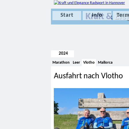
Kraft &
Ele
Start
Info
Term
2024
Marathon
Leer
Vlotho
Mallorca
Ausfahrt nach Vlotho