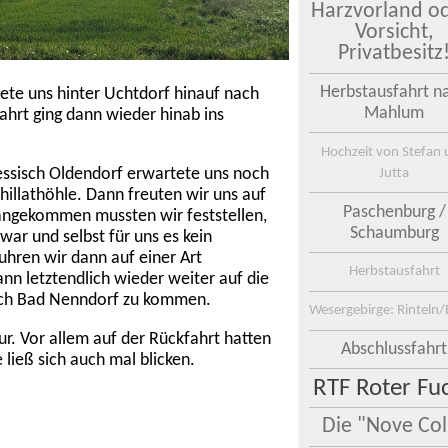
Harzvorland od
Vorsicht,
Privatbesitz
Herbstausfahrt n
ete uns hinter Uchtdorf hinauf nach
Mahlum
hrt ging dann wieder hinab ins
Hochzeit von Stefan
Jutta
essisch Oldendorf erwartete uns noch
chillathöhle. Dann freuten wir uns auf
Paschenburg /
 angekommen mussten wir feststellen,
Schaumburg
war und selbst für uns es kein
ren wir dann auf einer Art
Herbstausfahrt
n letztendlich wieder weiter auf die
ach Bad Nenndorf zu kommen.
Wesergebirge: Rinteln/
ur. Vor allem auf der Rückfahrt hatten
Abschlussfahrt
ließ sich auch mal blicken.
RTF Roter Fu
Die "Nove Coll