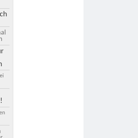
ach
al
m
ur
h
ei
!
gen
n
r