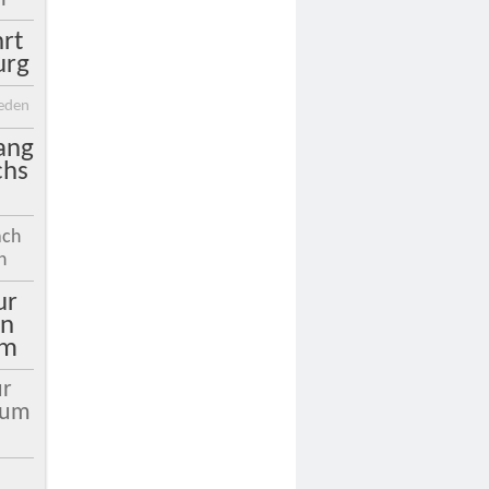
rt
urg
reden
ang
chs
ach
h
ur
ln
rm
ur
zum