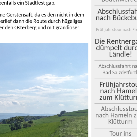
enfalls ein Stadtfest gab.
Abschlussfah
e Gerstensaft, da es den nicht in dem
nach Bückeb
erlief dann die Route durch hügeliges
r den Osterberg und mit grandioser
Frühjahrstour nach F
Die Rentnerg
dümpelt dur
Ländle!
Abschlussfahrt n
Bad Salzdetfurt
Frühjahrsto
nach Hame
zum Klüttu
Abschlussto
nach Hameln 
Klütturm
Tour ins