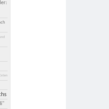
er:
!
ach
 und
Exten
chs
i"