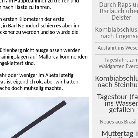
sich am Hauptbahnhof zu treffen und
Durch Raps u
 nach Haste zu fahren.
Bärlauch übe
Deister
ersten Kilometern der erste
 in Bad Nenndorf schien es aber im
Kombiabschlus
ockener zu werden und so wurde die
nach Engens
Ausfahrt ins Wese
Mühlenberg nicht ausgelassen werden,
Trainingslagen auf Mallorca kommenden
Tagesfahrt zu
eklettert sind.
Waldgarten Ever
hr oder weniger im Auetal stetig
Kombiabschlu
s ist eigentlich ok, aber wir hatten
nach Steinh
Sache doch mühselig machte.
Tagestour (fa
ins Wasse
gefallen
Neues aus Brasil
Muttertag i