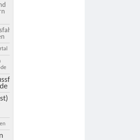
nd
rn
sfahrt
en
rtal
m
ode
ssfahrt
ude
st)
r
ien
n