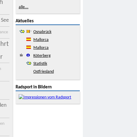
ch
alle...
 See
Aktuelles
Osnabrück
rance
Mallorca
hrt
Mallorca
Köterberg
r
Statistik
m
Ostfriesland
Radsport in Bildern
den
den