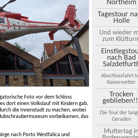
Northeim
Tagestour n
Holle
Und wieder m
zum Klüttur
Einstiegsto
nach Bad
Salzdetfurt
Abschlussfahrt b
Kaiserwetter
Trocken
igatorische Foto vor dem Schloss
geblieben!!
es dort einen Volkslauf mit Kindern gab.
 durch die Innenstadt zu machen, wobei
Die Tour der lan
) Hubschraubermuseum vorbeikamen, das
Geraden
Muttertag i
birge nach Porto Westfalica und
Bodenwerde