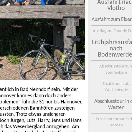
Ausfahrt na
Vlotho
Ausfahrt zum Eixer
Ausflug zur Tour de F
Frühjahrsausfa
nach
Bodenwerde
Abschlusstour zu
Sonnenberg
Ersatztour statt
gentlich in Bad Nenndorf sein. Mit der
Wochenende
Hannover kam es dann doch anders.
Abschlusstour in 
blemen" fuhr die S1 nur bis Hannover,
Westen
n verschiedenen Bahnhöfen zusteigen
mussten. Trotz etwas unsicherer
Präsidententour in 
och Jürgen, Lutz, Harry, Jens und Hans
Norden
rch das Weserbergland anzugehen. Am