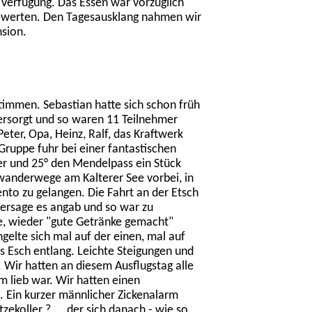
r Verfügung. Das Essen war vorzüglich
bewerten. Den Tagesausklang nahmen wir
sion.
stimmen. Sebastian hatte sich schon früh
ersorgt und so waren 11 Teilnehmer
Peter, Opa, Heinz, Ralf, das Kraftwerk
Gruppe fuhr bei einer fantastischen
er und 25° den Mendelpass ein Stück
wanderwege am Kalterer See vorbei, in
ento zu gelangen. Die Fahrt an der Etsch
rhersage es angab und so war zu
e, wieder "gute Getränke gemacht"
elte sich mal auf der einen, mal auf
es Esch entlang. Leichte Steigungen und
 Wir hatten an diesem Ausflugstag alle
lieb war. Wir hatten einen
. Ein kurzer männlicher Zickenalarm
tzekoller ? ... der sich danach - wie so