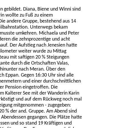
 gebildet. Diana, Biene und Winni sind
in wollte zu Fuß zu einem
ie andere Gruppe, bestehend aus 14
eilbahnstation. Unterwegs bekam
 musste umkehren. Michaela und Peter
eren die zehnprozentige und acht
auf. Der Aufstieg nach Jenesien hatte
Kilometer weiter wurde zu Mittag
teau mit saftigen 20 % Steigungen
gante durch die Ortschaften Valas,
 hinunter nach Meran. Über den
ch Eppan. Gegen 16:30 Uhr sind alle
enmetern und einer durchschnittlichen
er Pension eingetroffen. Die
am Kalterer See mit der Wanderin Karin
erköstigt und auf dem Rückweg noch mal
eigung mitgenommen - zugegeben:
e 20 % der and. Gruppe. Am Abend sind
Abendessen gegangen. Die Plätze hatte
ssen und so stand 19 Kräftigen und