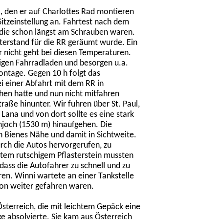
l, den er auf Charlottes Rad montieren
itzeinstellung an. Fahrtest nach dem
 die schon längst am Schrauben waren.
nterstand für die RR geräumt wurde. Ein
r nicht geht bei diesen Temperaturen.
igen Fahrradladen und besorgen u.a.
ontage. Gegen 10 h folgt das
ei einer Abfahrt mit dem RR in
hen hatte und nun nicht mitfahren
raße hinunter. Wir fuhren über St. Paul,
ana und von dort sollte es eine stark
och (1530 m) hinaufgehen. Die
in Bienes Nähe und damit in Sichtweite.
urch die Autos hervorgerufen, zu
tem rutschigem Pflasterstein mussten
 dass die Autofahrer zu schnell und zu
ren. Winni wartete an einer Tankstelle
hon weiter gefahren waren.
Österreich, die mit leichtem Gepäck eine
 absolvierte. Sie kam aus Österreich