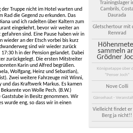
Trainingslager i
Cambrils, Cost
 der Truppe nicht im Hotel warten und
Daurada
em Rad die Gegend zu erkunden. Das
iana und ich radelten über Kaltern zum
Gletschertour mit
urant eingekehrt, bevor wir weiter an
Rennrad
 gefahren sind. Eine Pause haben wir in
 wieder an der Etsch vorbei bis kurz
Höhenmete
dwanderweg sind wir wieder zurück
sammeln a
17:30 h in der Pension gelandet. Dabei
Grödner Jo
 zurückgelegt. Die ersten Mitstreiter
nnten Karin und Alfred begrüßen.
Königsetappe über 
ela, Wolfgang, Heinz und Sebastian),
"Penser Joch"
st). Zwei weitere Fahrzeuge mit Winni,
ury und das Kraftwerk Markus. Es kamen
Nove Colli
Bekannte von Wolle Pech. (B.W.)
e Gaststube in Besitz genommen. Wir
Gänsehaut - Veransta
es wurde eng, so dass wir in einen
Vielleicht findet e
Berg ja nicht!!