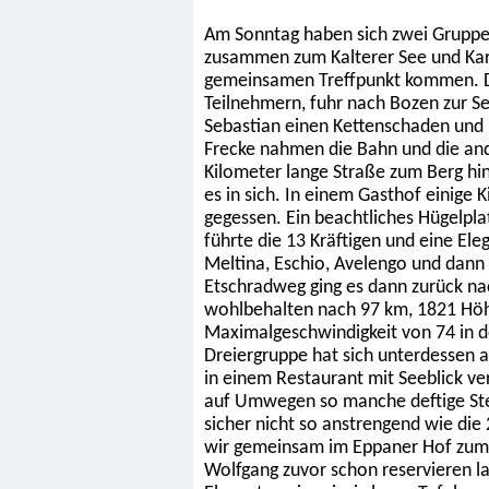
Am Sonntag haben sich zwei Gruppen
zusammen zum Kalterer See und Kar
gemeinsamen Treffpunkt kommen. D
Teilnehmern, fuhr nach Bozen zur S
Sebastian einen Kettenschaden und
Frecke nahmen die Bahn und die and
Kilometer lange Straße zum Berg hin
es in sich. In einem Gasthof einige 
gegessen. Ein beachtliches Hügelpla
führte die 13 Kräftigen und eine Ele
Meltina, Eschio, Avelengo und dann
Etschradweg ging es dann zurück na
wohlbehalten nach 97 km, 1821 Höh
Maximalgeschwindigkeit von 74 in d
Dreiergruppe hat sich unterdessen 
in einem Restaurant mit Seeblick v
auf Umwegen so manche deftige St
sicher nicht so anstrengend wie di
wir gemeinsam im Eppaner Hof zum 
Wolfgang zuvor schon reservieren la