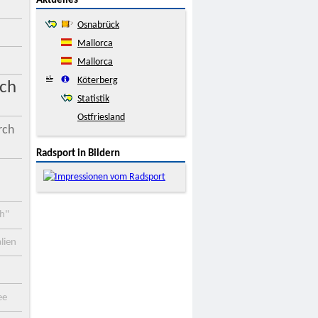
Aktuelles
Osnabrück
Mallorca
Mallorca
Köterberg
ch
Statistik
Ostfriesland
rch
Radsport in Bildern
ch"
lien
ee