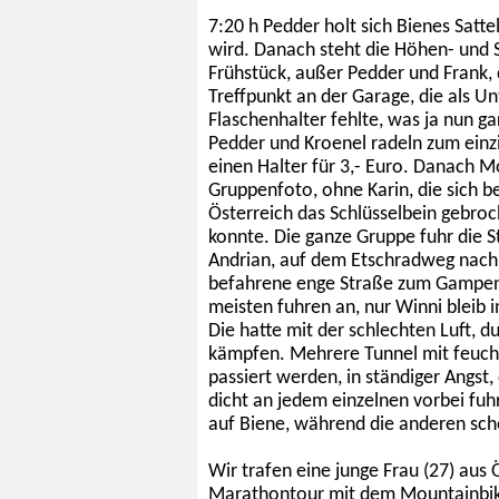
7:20 h Pedder holt sich Bienes Satte
wird. Danach steht die Höhen- und S
Frühstück, außer Pedder und Frank,
Treffpunkt an der Garage, die als U
Flaschenhalter fehlte, was ja nun ga
Pedder und Kroenel radeln zum einz
einen Halter für 3,- Euro. Danach M
Gruppenfoto, ohne Karin, die sich b
Österreich das Schlüsselbein gebroc
konnte. Die ganze Gruppe fuhr die St
Andrian, auf dem Etschradweg nach L
befahrene enge Straße zum Gampenj
meisten fuhren an, nur Winni bleib 
Die hatte mit der schlechten Luft, d
kämpfen. Mehrere Tunnel mit feuch
passiert werden, in ständiger Angst,
dicht an jedem einzelnen vorbei fuh
auf Biene, während die anderen sc
Wir trafen eine junge Frau (27) aus 
Marathontour mit dem Mountainbike