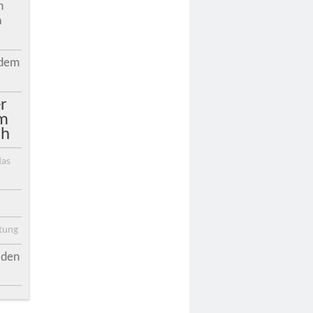
n
a
 dem
r
m
ch
das
ltung
r den