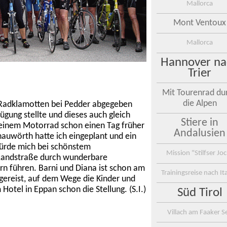
Mallorca
Mont Ventoux
Mallorca
Hannover na
Trier
Mit Tourenrad du
die Alpen
Radklamotten bei Pedder abgegeben
ügung stellte und dieses auch gleich
Stiere in
meinem Motorrad schon einen Tag früher
Andalusien
auwörth hatte ich eingeplant und ein
würde mich bei schönstem
Mission "Stilfser Jo
Landstraße durch wunderbare
rn führen. Barni und Diana ist schon am
Trainingsreise nach Ita
ereist, auf dem Wege die Kinder und
Hotel in Eppan schon die Stellung. (S.I.)
Süd Tirol
Villach am Faaker S