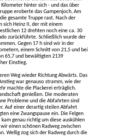
Kilometer hinter sich - und das über
 Gruppe eroberte das Gampenjoch, Am
e gesamte Truppe rast. Nach der
sich Heinz II, der mit einem
restlichen 12 drehten noch eine ca. 30
do zurückführte. Schließlich wurde der
ommen. Gegen 17 h sind wir in der
metern, einem Schnitt von 21,5 und bei
on 65,7 und bewältigten 2139
her Einstieg.
deren Weg wieder Richtung Abwärts. Das
 Anstieg war genauso stramm, wie der
ehr machte die Plackerei erträglich.
 Landschaft genießen. Die moderaten
ne Probleme und die Abfahrten sind
r. Auf einer derartig steilen Abfahrt
egten eine Zwangspause ein. Die Felgen
 kam genau richtig um diese auskühlen
 wir einen schönen Radweg zwischen
. Wellig zog sich der Radweg durch die