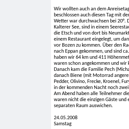
Wir wollten auch an dem Anreisetag
beschlossen auch diesen Tag mit d
Wetter war durchwachsen bei 20°. D
Kalterer See, sind in einem Seeresta
die Etsch und von dort bis Neumarkt
einem Restaurant eingelegt, um dann
vor Bozen zu kommen. Über den Ra
nach Eppan gekommen, und sind ca. 
haben wir 64 km und 411 Höhenmeter
waren schon angekommen und wir ko
Danach kam die Familie Pech (Micha
danach Biene (mit Motorrad angerei
Pedder, Olivino, Frecke, Kroenel, F
in der kommenden Nacht noch zwei 
Am Abend haben alle Teilnehmer di
waren nicht die einzigen Gäste und 
separaten Raum auswichen.
24.05.2008
Samstag