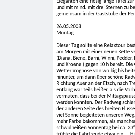
Eleganten eine riesig lange Tafel zu
und mit mind. mit drei Sternen zu 
gemeinsam in der Gaststube der Pen
26.05.2008
Montag
Dieser Tag sollte eine Relaxtour be
am Morgen mit einer neuen Kette v
(Diana, Biene, Barni, Winni, Pedder, 
und Kroenel) gegen 10 h bereit. Die 
Wetterprognose von wolkig bis heit
hinunter, um dann über schöne Rad
Richtung Auer an der Etsch, nach Tr
entlang war teils heißer, als die Vo
vermuten, dass bei der Mittagspaus
werden konnten. Der Radweg schleng
der anderen Seite des breiten Fluss
viel Sonne begleiteten unseren Weg.
mehr Farbe bekommen, als manchem 
schwülheißen Sonnentag bei ca. 33°
trübte die Fahrfreude etwa ein ... Hi