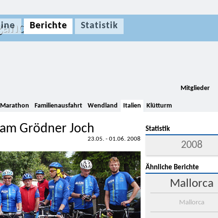
gance
ine
Berichte
Statistik
Mitglieder
Marathon
Familienausfahrt
Wendland
Italien
Klütturm
am Grödner Joch
Statistik
23.05. - 01.06. 2008
2008
Ähnliche Berichte
Mallorca
Mallorca