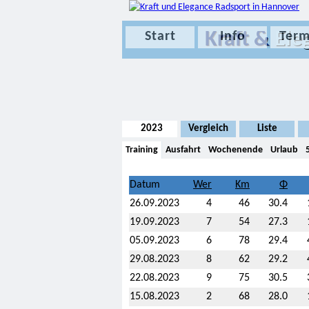
Kraft &
Ele
Start
Info
Term
2023
Vergleich
Liste
Training
Ausfahrt
Wochenende
Urlaub
Datum
26.09.2023
4
46
30.4
19.09.2023
7
54
27.3
05.09.2023
6
78
29.4
29.08.2023
8
62
29.2
22.08.2023
9
75
30.5
15.08.2023
2
68
28.0