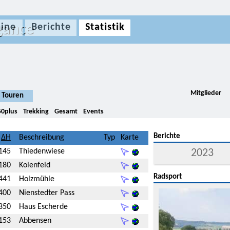
gance
ine
Berichte
Statistik
Mitglieder
Touren
50plus
Trekking
Gesamt
Events
Berichte
Beschreibung
Typ
Karte
145
Thiedenwiese
2023
180
Kolenfeld
Radsport
441
Holzmühle
400
Nienstedter Pass
350
Haus Escherde
153
Abbensen