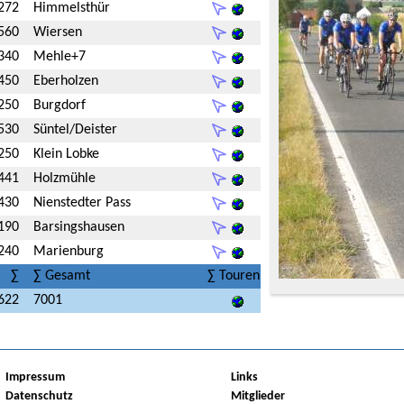
272
Himmelsthür
560
Wiersen
340
Mehle+7
450
Eberholzen
250
Burgdorf
530
Süntel/Deister
250
Klein Lobke
441
Holzmühle
430
Nienstedter Pass
190
Barsingshausen
240
Marienburg
∑
∑ Gesamt
∑ Touren
622
7001
Impressum
Links
Datenschutz
Mitglieder