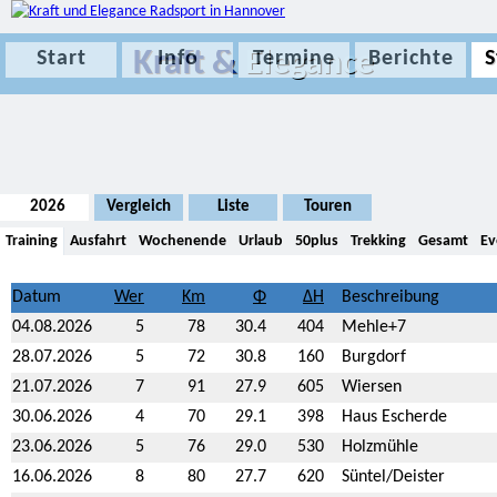
Kraft &
Elegance
Start
Info
Termine
Berichte
S
2026
Vergleich
Liste
Touren
Training
Ausfahrt
Wochenende
Urlaub
50plus
Trekking
Gesamt
Ev
Datum
Beschreibung
04.08.2026
5
78
30.4
404
Mehle+7
28.07.2026
5
72
30.8
160
Burgdorf
21.07.2026
7
91
27.9
605
Wiersen
30.06.2026
4
70
29.1
398
Haus Escherde
23.06.2026
5
76
29.0
530
Holzmühle
16.06.2026
8
80
27.7
620
Süntel/Deister