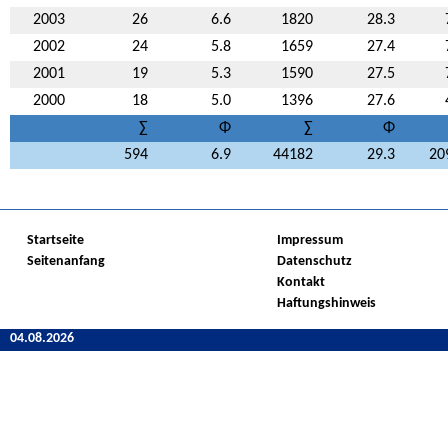
2003
26
6.6
1820
28.3
2002
24
5.8
1659
27.4
2001
19
5.3
1590
27.5
2000
18
5.0
1396
27.6
∑
Φ
∑
Φ
594
6.9
44182
29.3
20
Startseite
Impressum
Seitenanfang
Datenschutz
Kontakt
Haftungshinweis
04.08.2026