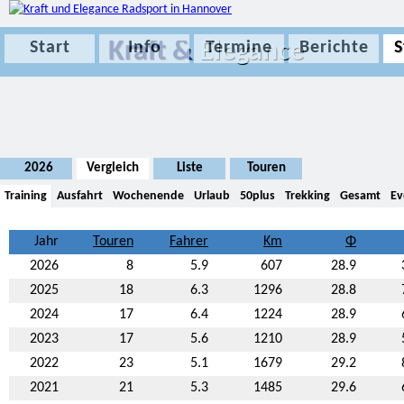
Kraft &
Elegance
Start
Info
Termine
Berichte
S
2026
Vergleich
Liste
Touren
Training
Ausfahrt
Wochenende
Urlaub
50plus
Trekking
Gesamt
Ev
Jahr
2026
8
5.9
607
28.9
2025
18
6.3
1296
28.8
2024
17
6.4
1224
28.9
2023
17
5.6
1210
28.9
2022
23
5.1
1679
29.2
2021
21
5.3
1485
29.6