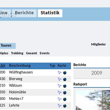
gance
ine
Berichte
Statistik
Mitglieder
Touren
50plus
Trekking
Gesamt
Events
Berichte
Beschreibung
Typ
Karte
200
Wülfinghausen
2009
430
Bierweg
Radsport
210
Wätzum
350
Holzmühle
300
Mehle+7
125
Lehrte