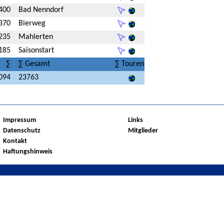
400
Bad Nenndorf
370
Bierweg
235
Mahlerten
185
Saisonstart
∑
∑ Gesamt
∑ Touren
094
23763
Impressum
Links
Datenschutz
Mitglieder
Kontakt
Haftungshinweis