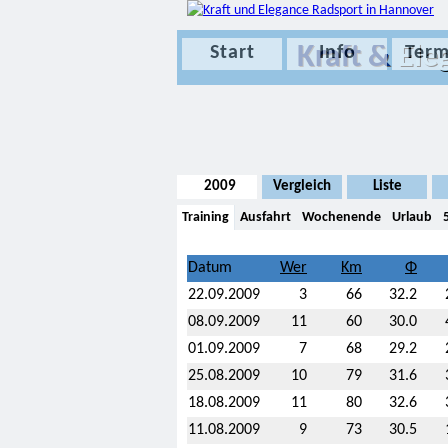
Kraft &
Ele
Start
Info
Term
2009
Vergleich
Liste
Training
Ausfahrt
Wochenende
Urlaub
Datum
22.09.2009
3
66
32.2
08.09.2009
11
60
30.0
01.09.2009
7
68
29.2
25.08.2009
10
79
31.6
18.08.2009
11
80
32.6
11.08.2009
9
73
30.5