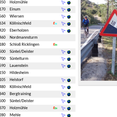
350
Holzmühle
170
Einum
560
Wiersen
634
Köllnischfeld
420
Eberholzen
460
Nordmannsturm
180
Schloß Ricklingen
500
Süntel/Deister
700
Süntelturm
590
Lauenstein
150
Hildesheim
105
Helstorf
480
Köllnischfeld
840
Bergtraining
500
Süntel/Deister
370
Holzmühle
280
Mehle