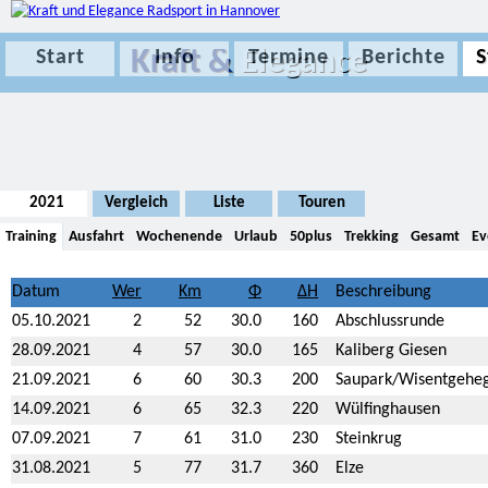
Kraft &
Elegance
Start
Info
Termine
Berichte
S
2021
Vergleich
Liste
Touren
Training
Ausfahrt
Wochenende
Urlaub
50plus
Trekking
Gesamt
Ev
Datum
Beschreibung
05.10.2021
2
52
30.0
160
Abschlussrunde
28.09.2021
4
57
30.0
165
Kaliberg Giesen
21.09.2021
6
60
30.3
200
Saupark/Wisentgehe
14.09.2021
6
65
32.3
220
Wülfinghausen
07.09.2021
7
61
31.0
230
Steinkrug
31.08.2021
5
77
31.7
360
Elze