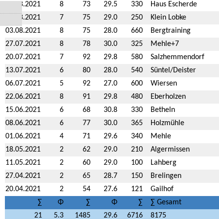
24.08.2021
8
73
29.5
330
Haus Escherde
10.08.2021
7
75
29.0
250
Klein Lobke
03.08.2021
8
75
28.0
660
Bergtraining
27.07.2021
8
78
30.0
325
Mehle+7
20.07.2021
7
92
29.8
580
Salzhemmendorf
13.07.2021
6
80
28.0
540
Süntel/Deister
06.07.2021
5
92
27.0
600
Wiersen
22.06.2021
8
91
29.8
480
Eberholzen
15.06.2021
6
68
30.8
330
Betheln
08.06.2021
6
77
30.0
365
Holzmühle
01.06.2021
4
71
29.6
340
Mehle
18.05.2021
2
62
29.0
210
Algermissen
11.05.2021
2
60
29.0
100
Lahberg
27.04.2021
2
65
28.7
150
Brelingen
20.04.2021
2
54
27.6
121
Gailhof
∑
Φ
∑
Φ
∑
∑ Gesamt
21
5.3
1485
29.6
6716
8175