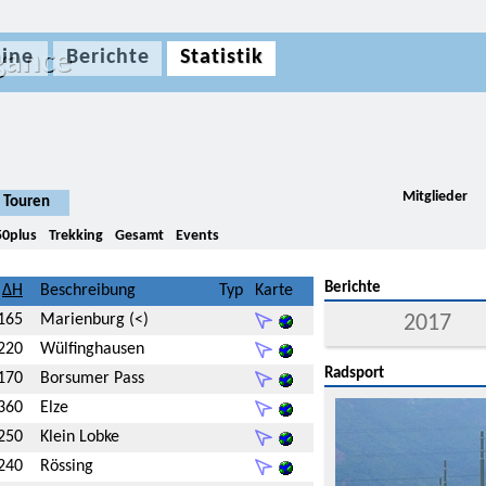
gance
ine
Berichte
Statistik
Mitglieder
Touren
50plus
Trekking
Gesamt
Events
Berichte
Beschreibung
Typ
Karte
165
Marienburg (<)
2017
220
Wülfinghausen
Radsport
170
Borsumer Pass
360
Elze
250
Klein Lobke
240
Rössing