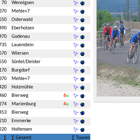
70
Wennigsen
370
Mehle+7
550
Osterwald
490
Eberholzen
470
Godenau
735
Lauenstein
570
Wiersen
550
Süntel/Deister
170
Burgdorf
370
Mehle+7
420
Holzmühle
460
Bierweg
274
Marienburg
453
Bierweg
210
Emmerke
220
Holtensen
∑
∑ Gesamt
∑ Touren