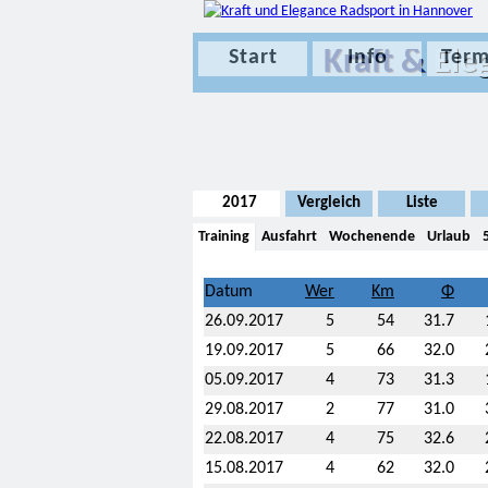
Kraft &
Ele
Start
Info
Term
2017
Vergleich
Liste
Training
Ausfahrt
Wochenende
Urlaub
Datum
26.09.2017
5
54
31.7
19.09.2017
5
66
32.0
05.09.2017
4
73
31.3
29.08.2017
2
77
31.0
22.08.2017
4
75
32.6
15.08.2017
4
62
32.0